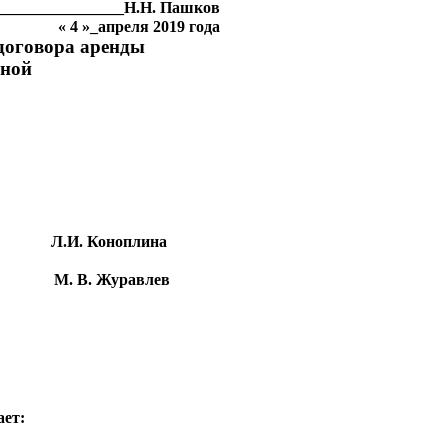
________________Н.Н. Пашков
« 4 »_апреля 2019 года
договора аренды 
нной
          Л.И. Коноплина
               М. В. Журавлев 
ает: