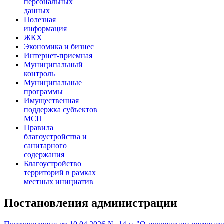
персональных
данных
Полезная
информация
ЖКХ
Экономика и бизнес
Интернет-приемная
Муниципальный
контроль
Муниципальные
программы
Имущественная
поддержка субъектов
МСП
Правила
благоустройства и
санитарного
содержания
Благоустройство
территорий в рамках
местных инициатив
Постановления администрации