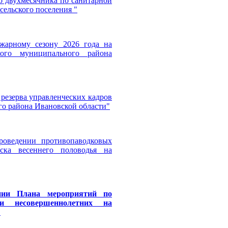
о двухмесячника по санитарной
сельского поселения "
жарному сезону 2026 года на
кого муниципального района
резерва управленческих кадров
го района Ивановской области"
роведении противопаводковых
ска весеннего половодья на
нии Плана мероприятий по
ди несовершеннолетних на
"