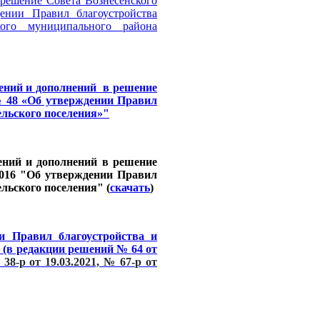
 решение Совета Вознесенского
ении Правил благоустройства
кого муниципального района
нений и дополнений в решение
 № 48 «Об утверждении Правил
ельского поселения»"
ений и дополнений в решение
.2016 "Об утверждении Правил
льского поселения" (
скачать
)
и Правил благоустройства и
я
(в редакции решений № 64 от
38-р от 19.03.2021, № 67-р от